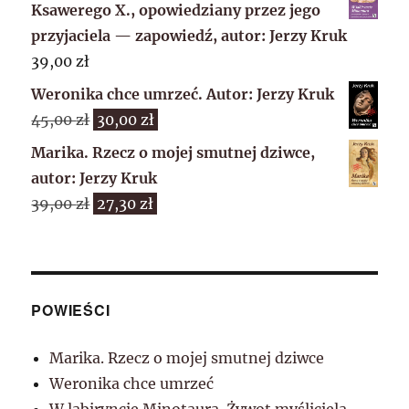
wynosiła:
wynosi:
Ksawerego X., opowiedziany przez jego
19,90 zł.
14,00 zł.
przyjaciela — zapowiedź, autor: Jerzy Kruk
39,00
zł
Weronika chce umrzeć. Autor: Jerzy Kruk
Pierwotna
Aktualna
45,00
zł
30,00
zł
cena
cena
Marika. Rzecz o mojej smutnej dziwce,
wynosiła:
wynosi:
autor: Jerzy Kruk
45,00 zł.
30,00 zł.
Pierwotna
Aktualna
39,00
zł
27,30
zł
cena
cena
wynosiła:
wynosi:
39,00 zł.
27,30 zł.
POWIEŚCI
Marika. Rzecz o mojej smutnej dziwce
Weronika chce umrzeć
W labiryncie Minotaura. Żywot myśliciela