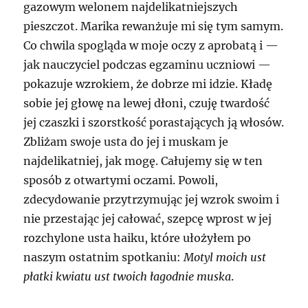
gazowym welonem najdelikatniejszych
pieszczot. Marika rewanżuje mi się tym samym.
Co chwila spogląda w moje oczy z aprobatą i —
jak nauczyciel podczas egzaminu uczniowi —
pokazuje wzrokiem, że dobrze mi idzie. Kładę
sobie jej głowę na lewej dłoni, czuję twardość
jej czaszki i szorstkość porastających ją włosów.
Zbliżam swoje usta do jej i muskam je
najdelikatniej, jak mogę. Całujemy się w ten
sposób z otwartymi oczami. Powoli,
zdecydowanie przytrzymując jej wzrok swoim i
nie przestając jej całować, szepcę wprost w jej
rozchylone usta haiku, które ułożyłem po
naszym ostatnim spotkaniu:
Motyl moich ust
płatki kwiatu ust twoich łagodnie muska
.