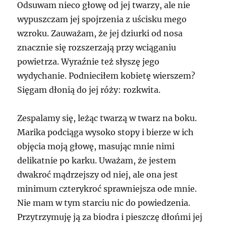
Odsuwam nieco głowę od jej twarzy, ale nie
wypuszczam jej spojrzenia z uścisku mego
wzroku. Zauważam, że jej dziurki od nosa
znacznie się rozszerzają przy wciąganiu
powietrza. Wyraźnie też słyszę jego
wydychanie. Podnieciłem kobietę wierszem?
Sięgam dłonią do jej róży: rozkwita.
Zespalamy się, leżąc twarzą w twarz na boku.
Marika podciąga wysoko stopy i bierze w ich
objęcia moją głowę, masując mnie nimi
delikatnie po karku. Uważam, że jestem
dwakroć mądrzejszy od niej, ale ona jest
minimum czterykroć sprawniejsza ode mnie.
Nie mam w tym starciu nic do powiedzenia.
Przytrzymuję ją za biodra i pieszczę dłońmi jej