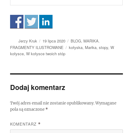
Autor
Data
Kategorie
Jerzy Kruk
19 lipca 2020
BLOG
,
MARIKA.
publikacji
Tagi
FRAGMENTY ILUSTROWANE
kołyska
,
Marika
,
stopy
,
W
kołysce
,
W kołysce twoich stóp
Dodaj komentarz
Twój adres email nie zostanie opublikowany.
Wymagane
pola są oznaczone
*
KOMENTARZ
*