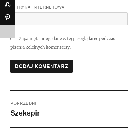
WITRYNA INTERNETOWA
Zapamiętaj moje dane w tej przeglądarce podczas
pisania kolejnych komentarzy.
Nawigacja
POPRZEDNI
wpisu
Szekspir
Poprzedni
wpis: