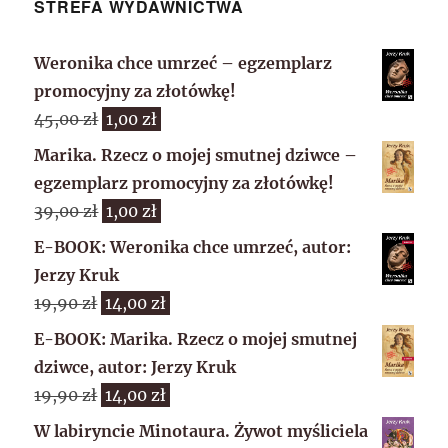
STREFA WYDAWNICTWA
Weronika chce umrzeć – egzemplarz
promocyjny za złotówkę!
Pierwotna
Aktualna
45,00
zł
1,00
zł
cena
cena
Marika. Rzecz o mojej smutnej dziwce –
wynosiła:
wynosi:
egzemplarz promocyjny za złotówkę!
45,00 zł.
1,00 zł.
Pierwotna
Aktualna
39,00
zł
1,00
zł
cena
cena
E-BOOK: Weronika chce umrzeć, autor:
wynosiła:
wynosi:
Jerzy Kruk
39,00 zł.
1,00 zł.
Pierwotna
Aktualna
19,90
zł
14,00
zł
cena
cena
E-BOOK: Marika. Rzecz o mojej smutnej
wynosiła:
wynosi:
dziwce, autor: Jerzy Kruk
19,90 zł.
14,00 zł.
Pierwotna
Aktualna
19,90
zł
14,00
zł
cena
cena
W labiryncie Minotaura. Żywot myśliciela