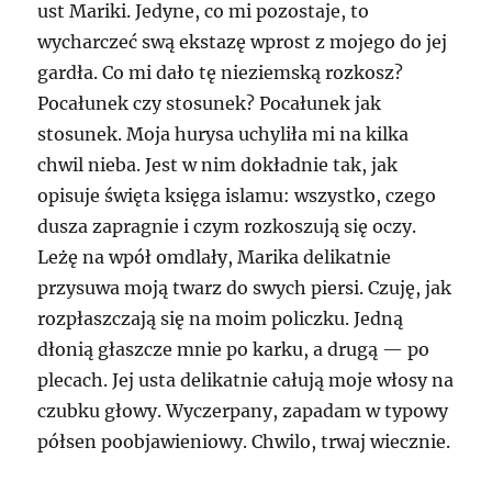
ust Mariki. Jedyne, co mi pozostaje, to
wycharczeć swą ekstazę wprost z mojego do jej
gardła. Co mi dało tę nieziemską rozkosz?
Pocałunek czy stosunek? Pocałunek jak
stosunek. Moja hurysa uchyliła mi na kilka
chwil nieba. Jest w nim dokładnie tak, jak
opisuje święta księga islamu: wszystko, czego
dusza zapragnie i czym rozkoszują się oczy.
Leżę na wpół omdlały, Marika delikatnie
przysuwa moją twarz do swych piersi. Czuję, jak
rozpłaszczają się na moim policzku. Jedną
dłonią głaszcze mnie po karku, a drugą — po
plecach. Jej usta delikatnie całują moje włosy na
czubku głowy. Wyczerpany, zapadam w typowy
półsen poobjawieniowy. Chwilo, trwaj wiecznie.